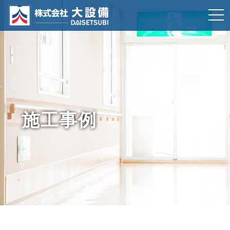
t
o
g
g
l
e
n
施工事例
a
v
i
g
a
t
i
o