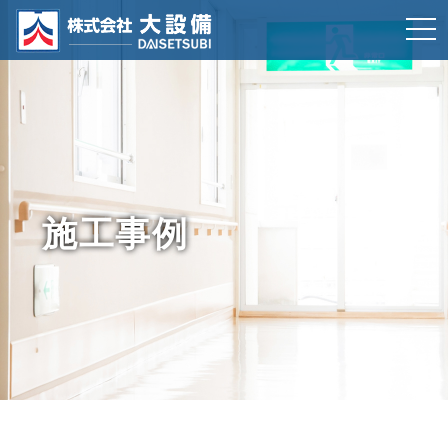
t
o
g
g
l
e
n
施工事例
a
v
i
g
a
t
i
o