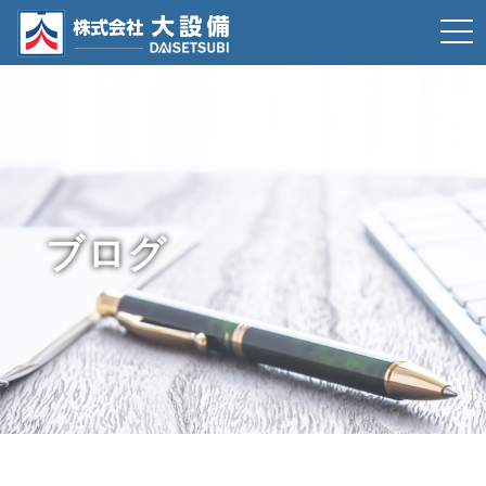
t
o
g
g
l
e
n
ブログ
a
v
i
g
a
t
i
o